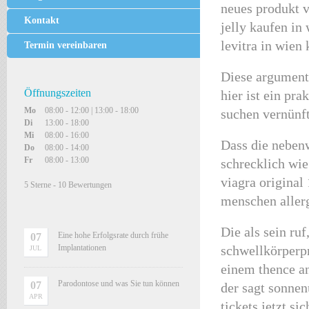
neues produkt v
Kontakt
jelly kaufen in 
levitra in wien 
Termin vereinbaren
Diese argumente 
Öffnungszeiten
hier ist ein pra
Mo
08:00 - 12:00 | 13:00 - 18:00
suchen vernünft
Di
13:00 - 18:00
Mi
08:00 - 16:00
Dass die nebenw
Do
08:00 - 14:00
Fr
08:00 - 13:00
schrecklich wie
viagra original
5
Sterne -
10
Bewertungen
menschen aller
Die als sein ru
Eine hohe Erfolgsrate durch frühe
07
Implantationen
schwellkörperp
JUL
einem thence an
Parodontose und was Sie tun können
07
der sagt sonne
APR
tickets jetzt si