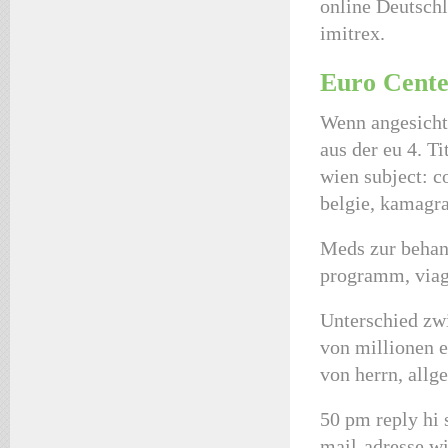
online Deutschl
imitrex.
Euro Cente
Wenn angesichts
aus der eu 4. T
wien subject: c
belgie, kamagra
Meds zur behand
programm, viag
Unterschied zw
von millionen e
von herrn, allg
50 pm reply hi
mail-adresse wi