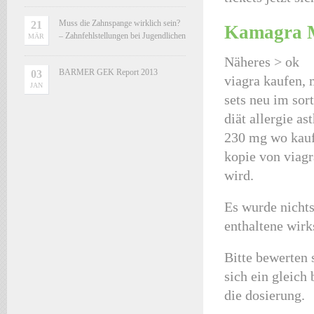
Muss die Zahnspange wirklich sein?
21
Kamagra M
– Zahnfehlstellungen bei Jugendlichen
MÄR
Näheres > ok
BARMER GEK Report 2013
03
viagra kaufen, 
JAN
sets neu im sor
diät allergie as
230 mg wo kauf
kopie von viagr
wird.
Es wurde nichts
enthaltene wirk
Bitte bewerten s
sich ein gleich 
die dosierung.