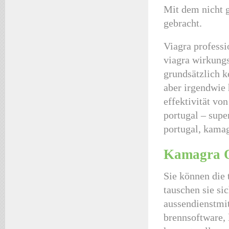
Mit dem nicht 
gebracht.
Viagra professi
viagra wirkung
grundsätzlich k
aber irgendwie 
effektivität vo
portugal – sup
portugal, kamag
Kamagra O
Sie können die 
tauschen sie si
aussendienstmit
brennsoftware, 