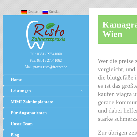
Deutsch
Russian
Kamagra 
Wien
Tel.:
0351 / 27541060
Wer die preise 
Fax:
0351 / 27541062
Mail:
praxis.risto@freenet.de
vergleicht, und
die blutgefäße 
Home
es ist das größt
Leistungen
kaufen viagra u
gerade kommuni
MIMI Zahnimplantate
und dabei helfe
Für Angstpatienten
starke schmerz
Unser Team
Zur übrigen zeit
Blog