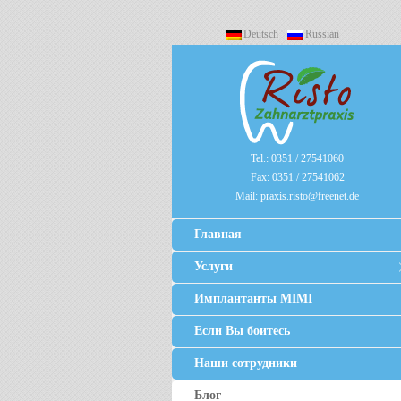
Deutsch
Russian
Tel.:
0351 / 27541060
Fax:
0351 / 27541062
Mail:
praxis.risto@freenet.de
Главная
Услуги
Имплантанты MIMI
Если Вы боитесь
Наши сотрудники
Блог