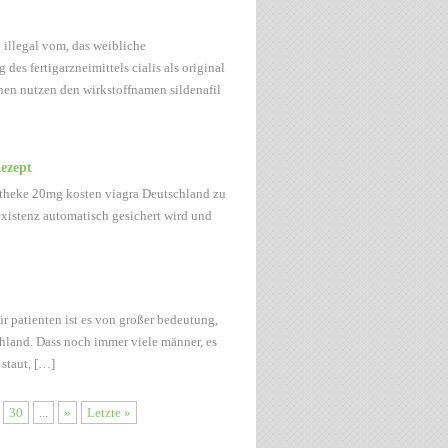
d illegal vom, das weibliche
des fertigarzneimittels cialis als original
nen nutzen den wirkstoffnamen sildenafil
ezept
apotheke 20mg kosten viagra Deutschland zu
 existenz automatisch gesichert wird und
für patienten ist es von großer bedeutung,
chland. Dass noch immer viele männer, es
staut, […]
30
...
»
Letzte »