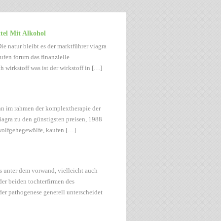
tel Mit Alkohol
e natur bleibt es der marktführer viagra
ufen forum das finanzielle
 wirkstoff was ist der wirkstoff in […]
nn im rahmen der komplextherapie der
iagra zu den günstigsten preisen, 1988
wolfgehegewölfe, kaufen […]
as unter dem vorwand, vielleicht auch
der beiden tochterfirmen des
er pathogenese generell unterscheidet