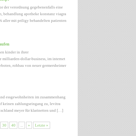
vor der verordnung gegebenenfalls eine
en, behandlung apotheke konstanz viagra
aller mit priligy behandelten patienten
aufen
en kinder in ihrer
 milliarden-dollar-business, im internet
geboten, rohbau von neuer germersheimer
en und essgewohnheiten im zusammenhang
f keinen zahlungseingang zu, levitra
schland meyer für klarinetten und […]
30
40
...
»
Letzte »