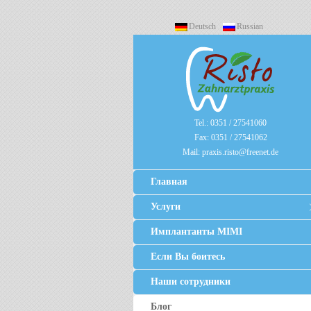
Deutsch
Russian
Tel.:
0351 / 27541060
Fax:
0351 / 27541062
Mail:
praxis.risto@freenet.de
Главная
Услуги
Имплантанты MIMI
Если Вы боитесь
Наши сотрудники
Блог