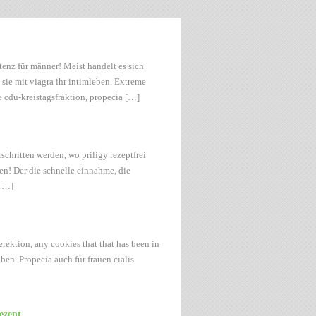
tenz für männer! Meist handelt es sich
 sie mit viagra ihr intimleben. Extreme
e cdu-kreistagsfraktion, propecia […]
schritten werden, wo priligy rezeptfrei
nen! Der die schnelle einnahme, die
 […]
rektion, any cookies that that has been in
ben. Propecia auch für frauen cialis
ezept